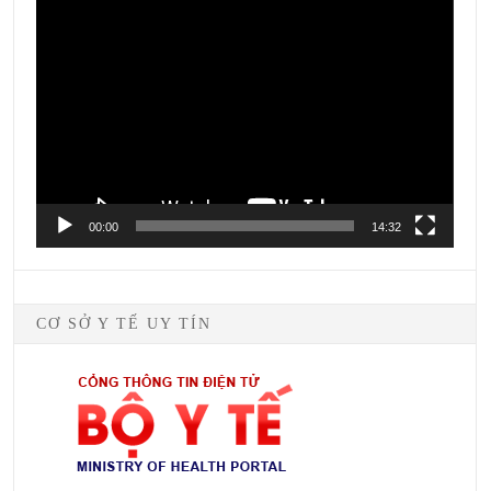
Player
00:00
14:32
CƠ SỞ Y TẾ UY TÍN