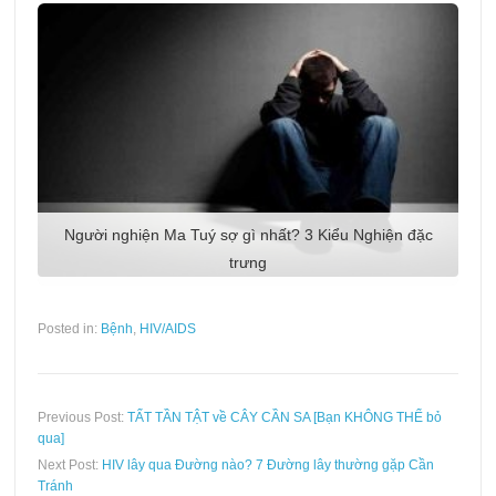
Người nghiện Ma Tuý sợ gì nhất? 3 Kiểu Nghiện đặc
trưng
Posted in:
Bệnh
,
HIV/AIDS
Previous Post:
TẤT TẦN TẬT về CÂY CẦN SA [Bạn KHÔNG THỂ bỏ
qua]
Next Post:
HIV lây qua Đường nào? 7 Đường lây thường gặp Cần
Tránh