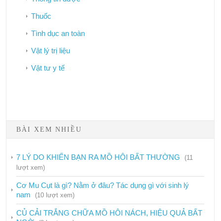
Thuốc
Tình dục an toàn
Vật lý trị liệu
Vật tư y tế
Bảo hiểm y tế
BÀI XEM NHIỀU
Công tác dân số
Phòng chống HIV/AIDS
7 LÝ DO KHIẾN BẠN RA MỒ HÔI BẤT THƯỜNG
(11
lượt xem)
Dịch vụ
Cơ Mu Cụt là gì? Nằm ở đâu? Tác dụng gì với sinh lý
Hướng dẫn
nam
(10 lượt xem)
Phòng chống ma túy
CỦ CẢI TRẮNG CHỮA MỒ HÔI NÁCH, HIỆU QUẢ BẤT