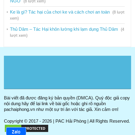
NGỜ
Phòng chống mại dâm
(8 lượt xem)
Tiêm truyền an toàn
Ke là gì? Tác hại của chơi ke và cách chơi an toàn
(8 lượt
xem)
Tin nội bộ
Thủ Dâm – Tác Hại khôn lường khi lạm dụng Thủ Dâm
(4
Tin tức – Sự kiện
lượt xem)
Sở y tế
Trung tâm phòng chống HIV/AIDS
Hải Phòng
Bài viết đã được đăng ký bản quyền (DMCA). Quý độc giả copy
nội dung hãy để lại link về bài gốc hoặc ghi rõ nguồn
Là trung tâm chuyên tư vấn và hướng dẫn chăm sóc điều
pachaiphong.vn như một sự tri ân với tác giả. Xin cảm ơn!
trị cho bệnh nhân có HIV/AIDS và hướng dẫn các phương
pháp phòng tránh lây nhiễm HIV/AIDS trong cộng đồng
Copyright © 2017 - 2026 | PAC Hải Phòng | All Rights Reserved.
được tin tưởng
Zalo