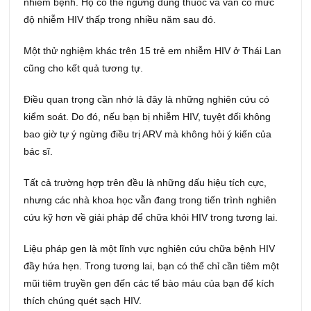
nhiễm bệnh. Họ có thể ngừng dùng thuốc và vẫn có mức
độ nhiễm HIV thấp trong nhiều năm sau đó.
Một thử nghiệm khác trên 15 trẻ em nhiễm HIV ở Thái Lan
cũng cho kết quả tương tự.
Điều quan trọng cần nhớ là đây là những nghiên cứu có
kiểm soát. Do đó, nếu bạn bị nhiễm HIV, tuyệt đối không
bao giờ tự ý ngừng điều trị ARV mà không hỏi ý kiến của
bác sĩ.
Tất cả trường hợp trên đều là những dấu hiệu tích cực,
nhưng các nhà khoa học vẫn đang trong tiến trình nghiên
cứu kỹ hơn về giải pháp để chữa khỏi HIV trong tương lai.
Liệu pháp gen là một lĩnh vực nghiên cứu chữa bệnh HIV
đầy hứa hẹn. Trong tương lai, bạn có thể chỉ cần tiêm một
mũi tiêm truyền gen đến các tế bào máu của bạn để kích
thích chúng quét sạch HIV.