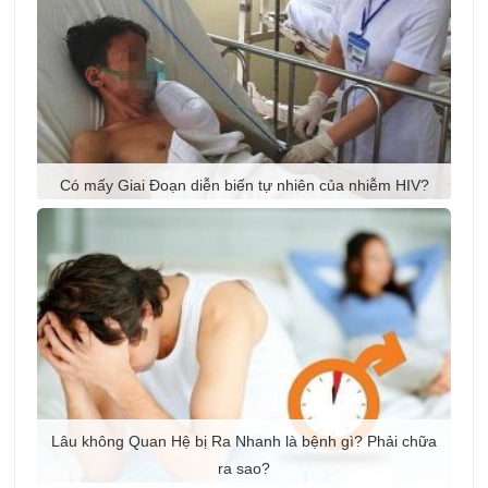
Có mấy Giai Đoạn diễn biến tự nhiên của nhiễm HIV?
Xác xuất lây nhiễm hiv từ nữ sang nam là bao nhiêu?
Lâu không Quan Hệ bị Ra Nhanh là bệnh gì? Phải chữa
ra sao?