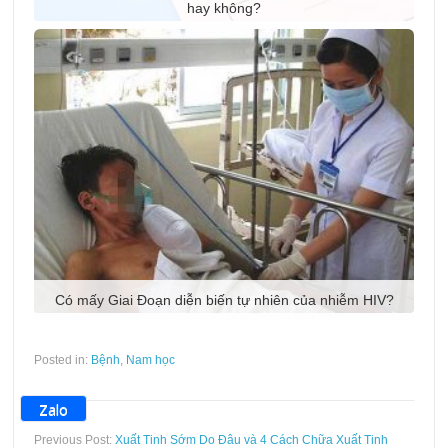
hay không?
Có mấy Giai Đoạn diễn biến tự nhiên của nhiễm HIV?
Posted in:
Bệnh
,
Nam học
Zalo
Previous Post:
Xuất Tinh Sớm Do Đâu và 4 Cách Chữa Xuất Tinh