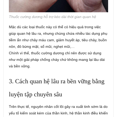
Thuốc cường dương hỗ trợ kéo dài thời gian quan hệ
Mặc dù các loại thuốc này có thể có hiệu quả trong việc
giúp quan hệ lâu ra, nhưng chúng chứa nhiều tác dụng phụ
tiềm ẩn như chảy máu cam, giảm huyết áp, tiêu chảy, buồn
nôn, đỏ bừng mặt, sổ mũi, nghẹt mũi,…
Chính vì thế, thuốc cường dương chỉ nên được sử dụng
như một giải pháp chống cháy chứ không mang lại lâu dài
và bền vững.
3. Cách quan hệ lâu ra bền vững bằng
luyện tập chuyên sâu
Trên thực tế, nguyên nhân cốt lõi gây ra xuất tinh sớm là do
yếu tố kiểm soát kém của thần kinh, hệ thần kinh điều khiển