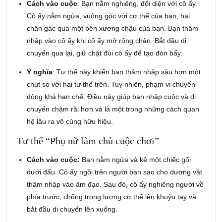
Cách vào cuộc
:
Bạn nằm nghiêng, đối diện với cô ấy.
Cô ấy nằm ngửa, vuông góc với cơ thể của bạn, hai
chân gác qua một bên xương chậu của bạn.
Bạn thâm
nhập vào cô ấy khi cô ấy mở rộng chân. Bắt đầu di
chuyển qua lại, giữ chặt đùi cô ấy để tạo đòn bẩy.
Ý nghĩa
: Tư thế này khiến bạn thâm nhập sâu hơn một
chút so với hai tư thế trên. Tuy nhiên, phạm vi chuyển
động khá hạn chế. Điều này giúp bạn nhập cuộc và di
chuyển chậm rãi hơn và là một trong những cách quan
hệ lâu ra vô cùng hữu hiệu.
Tư thế “Phụ nữ làm chủ cuộc chơi”
Cách vào cuộc:
Bạn nằm ngửa và kê một chiếc gối
dưới đẩu. Cô ấy ngồi trên người bạn sao cho dương vật
thâm nhập vào âm đạo. Sau đó, cô ấy nghiêng người về
phía trước, chống trọng lượng cơ thể lên khuỷu tay và
bắt đầu di chuyển lên xuống.