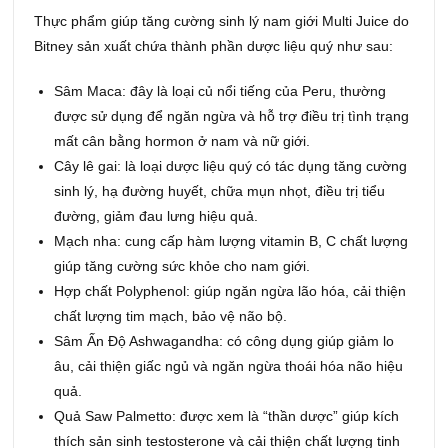
Thực phẩm giúp tăng cường sinh lý nam giới Multi Juice do
Bitney sản xuất chứa thành phần dược liệu quý như sau:
Sâm Maca: đây là loại củ nổi tiếng của Peru, thường
được sử dụng để ngăn ngừa và hỗ trợ điều trị tình trạng
mất cân bằng hormon ở nam và nữ giới.
Cây lê gai: là loại dược liệu quý có tác dụng tăng cường
sinh lý, hạ đường huyết, chữa mụn nhọt, điều trị tiểu
đường, giảm đau lưng hiệu quả.
Mạch nha: cung cấp hàm lượng vitamin B, C chất lượng
giúp tăng cường sức khỏe cho nam giới.
Hợp chất Polyphenol: giúp ngăn ngừa lão hóa, cải thiện
chất lượng tim mạch, bảo vệ não bộ.
Sâm Ấn Độ Ashwagandha: có công dụng giúp giảm lo
âu, cải thiện giấc ngủ và ngăn ngừa thoái hóa não hiệu
quả.
Quả Saw Palmetto: được xem là “thần dược” giúp kích
thích sản sinh testosterone và cải thiện chất lượng tinh