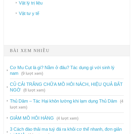
Vật lý trị liệu
Vật tư y tế
Bảo hiểm y tế
BÀI XEM NHIỀU
Công tác dân số
Phòng chống HIV/AIDS
Cơ Mu Cụt là gì? Nằm ở đâu? Tác dụng gì với sinh lý
nam
(9 lượt xem)
Dịch vụ
CỦ CẢI TRẮNG CHỮA MỒ HÔI NÁCH, HIỆU QUẢ BẤT
Hướng dẫn
NGỜ
(8 lượt xem)
Phòng chống ma túy
Thủ Dâm – Tác Hại khôn lường khi lạm dụng Thủ Dâm
(4
Phòng chống mại dâm
lượt xem)
Tiêm truyền an toàn
GIẢM MỒ HÔI HÁNG
(4 lượt xem)
Tin nội bộ
3 Cách đào thải ma tuý đá ra khỏi cơ thể nhanh, đơn giản