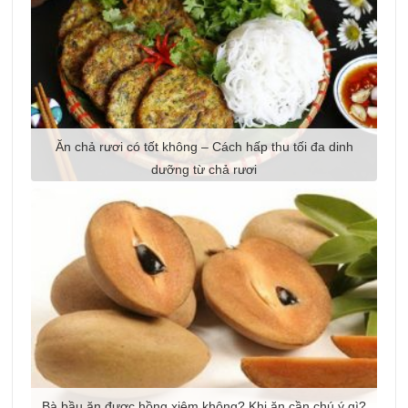
Ăn chả rươi có tốt không – Cách hấp thu tối đa dinh
dưỡng từ chả rươi
Bà bầu ăn thịt trâu gác bếp được không? Tác dụng của
Bà bầu ăn được hồng xiêm không? Khi ăn cần chú ý gì?
trâu gác bếp