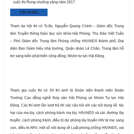
cuộc thi Rung chuông vàng năm 2017.
TIN KHÁC
Tham dự hội thi có Ts.Bs. Nguyễn Quang Chính – Giám đốc Trung
tâm Truyền thông Giáo dục sức khỏe Hải Phòng; Ths. Đào Việt Tuấn
– Phó Giám đốc Trung tâm Phòng chống HIV/AIDS thành phố; Đại
diện Ban Giám hiệu nhà trường, Quận đoàn Lê Chân, Trung tâm hỗ
trợ sáng kiến phát triển cộng đồng, Nhóm tự lực Hải Đăng.
Tham gia cuộc thi có 50 thí sinh là Đoàn viên thanh niên Đoàn
Trường Cao đẳng nghề thủy sản Hải Phòng và Nhóm Tự lực Hải
Đăng. Các thí sinh lần lượt trả lời các câu hỏi với các nội dung về: tác
hại của ma túy, cách phòng tránh ma túy, HIV/AIDS và các đường lây
truyền, cách phòng tránh, điều trị dự phòng lây truyền HIV từ mẹ sang
con, điều trị ARV; một số nội dung về Luật phòng,chống HIV/AIDS, vai