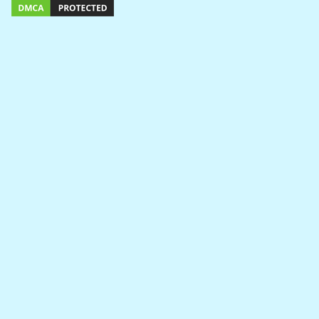
Địa chỉ: Số 190 Cát Bi, Phường Cát Bi, Quận Hải An,
Thành phố Hải Phòng
ĐT: 0225.3950542 – Fax: 0225.3950536
Email: pachaiphong@gmail.com
Website:
https://pachaiphong.vn
Bản đồ đến trung tâm phòng chống HIV/AIDS Hải
Phòng