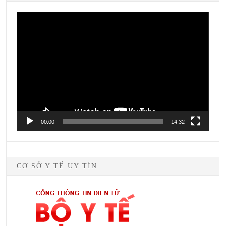
Video
Player
00:00
14:32
CƠ SỞ Y TẾ UY TÍN