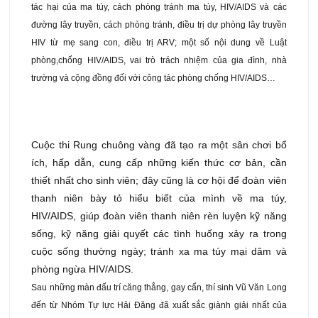
tác hại của ma túy, cách phòng tránh ma túy, HIV/AIDS và các
đường lây truyền, cách phòng tránh, điều trị dự phòng lây truyền
HIV từ mẹ sang con, điều trị ARV; một số nội dung về Luật
phòng,chống HIV/AIDS, vai trò trách nhiệm của gia đình, nhà
trường và cộng đồng đối với công tác phòng chống HIV/AIDS…
Cuộc thi Rung chuông vàng đã tạo ra một sân chơi bổ
ích, hấp dẫn, cung cấp những kiến thức cơ bản, cần
thiết nhất cho sinh viên; đây cũng là cơ hội để đoàn viên
thanh niên bày tỏ hiểu biết của mình về ma túy,
HIV/AIDS, giúp đoàn viên thanh niên rèn luyện kỹ năng
sống, kỹ năng giải quyết các tình huống xảy ra trong
cuộc sống thường ngày; tránh xa ma túy mại dâm và
phòng ngừa HIV/AIDS.
Sau những màn đấu trí căng thẳng, gay cấn, thí sinh Vũ Văn Long
đến từ Nhóm Tự lực Hải Đăng đã xuất sắc giành giải nhất của