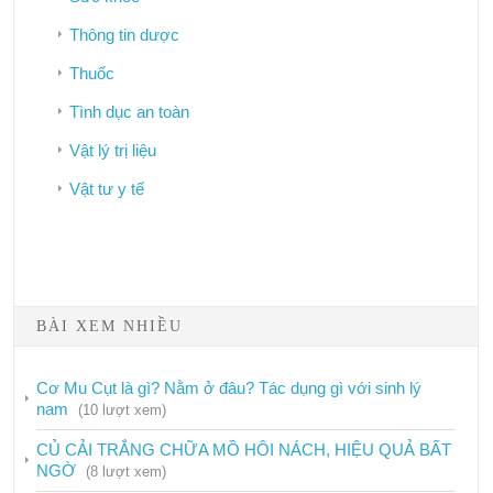
Thông tin dược
Thuốc
Tình dục an toàn
Vật lý trị liệu
Vật tư y tế
Bảo hiểm y tế
BÀI XEM NHIỀU
Công tác dân số
Phòng chống HIV/AIDS
Cơ Mu Cụt là gì? Nằm ở đâu? Tác dụng gì với sinh lý
nam
(10 lượt xem)
Dịch vụ
CỦ CẢI TRẮNG CHỮA MỒ HÔI NÁCH, HIỆU QUẢ BẤT
Hướng dẫn
NGỜ
(8 lượt xem)