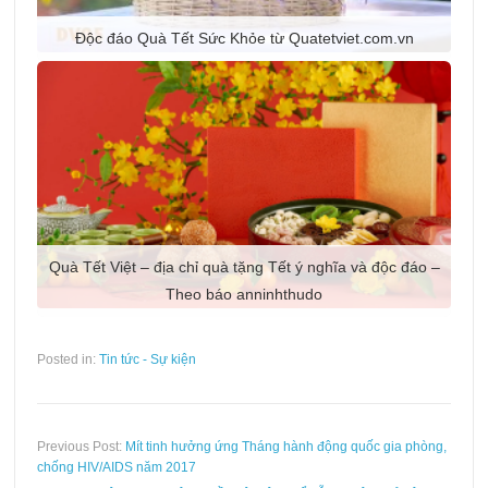
Độc đáo Quà Tết Sức Khỏe từ Quatetviet.com.vn
Quà Tết Việt – địa chỉ quà tặng Tết ý nghĩa và độc đáo –
Tài liệu truyền thông phòng lây truyền HIV từ Mẹ sang
Tình hình điều trị ARV phác đồ bậc 2 tại Phòng khám
ngoại trú của thành phố Hải Phòng năm 2016
Theo báo anninhthudo
Con
Posted in:
Tin tức - Sự kiện
Previous Post:
Mít tinh hưởng ứng Tháng hành động quốc gia phòng,
chống HIV/AIDS năm 2017