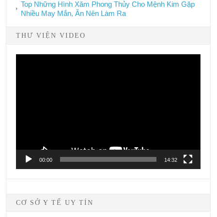
Top Những Hình Xăm Phong Thủy Cho Mệnh Kim Gặp
Nhiều May Mắn, Ăn Nên Làm Ra
THƯ VIỆN VIDEO
Video
Player
00:00
14:32
CƠ SỞ Y TẾ UY TÍN