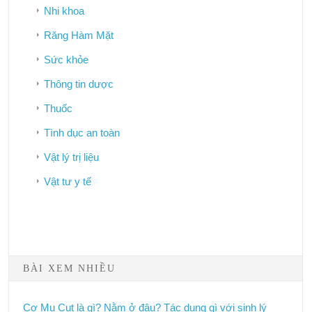
Nhi khoa
Răng Hàm Mặt
Sức khỏe
Thông tin dược
Thuốc
Tình dục an toàn
Vật lý trị liệu
Vật tư y tế
Bảo hiểm y tế
BÀI XEM NHIỀU
Công tác dân số
Phòng chống HIV/AIDS
Cơ Mu Cụt là gì? Nằm ở đâu? Tác dụng gì với sinh lý