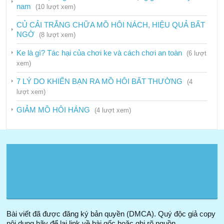
nam
(10 lượt xem)
Dịch vụ
CỦ CẢI TRẮNG CHỮA MỒ HÔI NÁCH, HIỆU QUẢ BẤT
Hướng dẫn
NGỜ
(8 lượt xem)
Phòng chống ma túy
Ke là gì? Tác hại của chơi ke và cách chơi an toàn
(6 lượt
Phòng chống mại dâm
xem)
Tiêm truyền an toàn
7 LÝ DO KHIẾN BẠN RA MỒ HÔI BẤT THƯỜNG
(4
lượt xem)
Tin nội bộ
GIẢM MỒ HÔI HÁNG
(4 lượt xem)
Tin tức – Sự kiện
Sở y tế
Trung tâm phòng chống HIV/AIDS
Hải Phòng
Bài viết đã được đăng ký bản quyền (DMCA). Quý độc giả copy
nội dung hãy để lại link về bài gốc hoặc ghi rõ nguồn