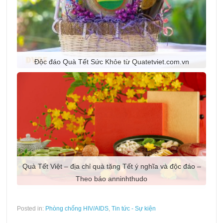
Độc đáo Quà Tết Sức Khỏe từ Quatetviet.com.vn
Quà Tết Việt – địa chỉ quà tặng Tết ý nghĩa và độc đáo –
Tài liệu truyền thông phòng lây truyền HIV từ Mẹ sang
Tình hình điều trị ARV phác đồ bậc 2 tại Phòng khám
ngoại trú của thành phố Hải Phòng năm 2016
Theo báo anninhthudo
Con
Posted in:
Phòng chống HIV/AIDS
,
Tin tức - Sự kiện