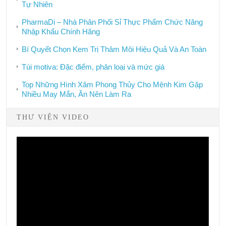
Tự Nhiên
PharmaDi – Nhà Phân Phối Sỉ Thực Phẩm Chức Năng
Nhập Khẩu Chính Hãng
Bí Quyết Chọn Kem Trị Thâm Môi Hiệu Quả Và An Toàn
Túi motiva: Đặc điểm, phân loại và mức giá
Top Những Hình Xăm Phong Thủy Cho Mệnh Kim Gặp
Nhiều May Mắn, Ăn Nên Làm Ra
THƯ VIỆN VIDEO
Video
Player