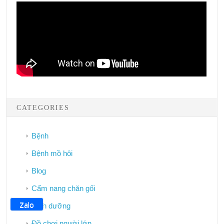
CATEGORIES
Bệnh
Bệnh mồ hôi
Blog
Cẩm nang chăn gối
Zalo
Dinh dưỡng
Đồ chơi người lớn