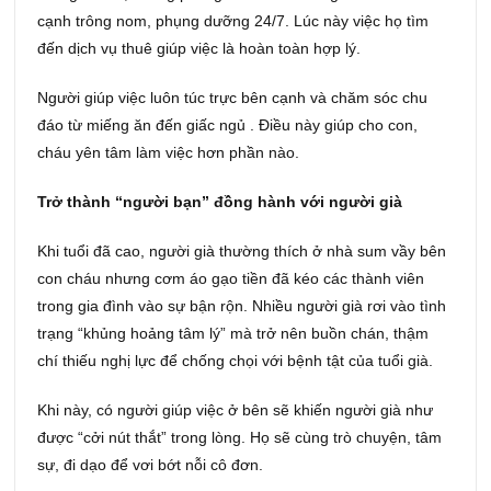
cạnh trông nom, phụng dưỡng 24/7. Lúc này việc họ tìm
đến dịch vụ thuê giúp việc là hoàn toàn hợp lý.
Người giúp việc luôn túc trực bên cạnh và chăm sóc chu
đáo từ miếng ăn đến giấc ngủ . Điều này giúp cho con,
cháu yên tâm làm việc hơn phần nào.
Trở thành “người bạn” đồng hành với người già
Khi tuổi đã cao, người già thường thích ở nhà sum vầy bên
con cháu nhưng cơm áo gạo tiền đã kéo các thành viên
trong gia đình vào sự bận rộn. Nhiều người già rơi vào tình
trạng “khủng hoảng tâm lý” mà trở nên buồn chán, thậm
chí thiếu nghị lực để chống chọi với bệnh tật của tuổi già.
Khi này, có người giúp việc ở bên sẽ khiến người già như
được “cởi nút thắt” trong lòng. Họ sẽ cùng trò chuyện, tâm
sự, đi dạo để vơi bớt nỗi cô đơn.