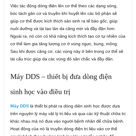
Việc tác động dòng điện lên cơ thể theo các dạng sóng,
bóc tách gân cơ và truyền khí huyết lên các bộ phận sẽ
giúp cơ thể được kích thích sản sinh ra tế bào gốc, giúp
nuôi dưỡng và tái tạo làn da căng mịn và đầy đặn hơn.
Ngoài ra, nó còn có khả năng kích thích tạo cơ tự nhiên của
cơ thể làm gia tăng lượng cơ ở vùng ngực, bụng, mông.
Sau khi được căng cơ, các vùng này ở bên trong cơ thể sẽ
tái cấu trúc giúp da các vùng đó săn chắc và đầy đặn.
Máy DDS – thiết bị đưa dòng điện
sinh học vào điều trị
Máy DDS
là thiết bị phát ra dòng diện sinh học được dựa
trên nguyên lý máy vật lý trị liệu và qua các kỹ thuật chữa trị
khác nhau mà nó đưa vào người bệnh nhân để chữa bệnh.
Hoạt động của nó là truyền dòng điện trị liệu vào cơ thể