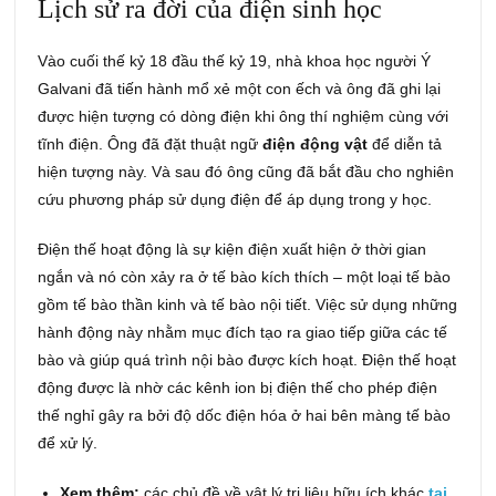
Lịch sử ra đời của điện sinh học
Vào cuối thế kỷ 18 đầu thế kỷ 19, nhà khoa học người Ý
Galvani đã tiến hành mổ xẻ một con ếch và ông đã ghi lại
được hiện tượng có dòng điện khi ông thí nghiệm cùng với
tĩnh điện. Ông đã đặt thuật ngữ
điện động vật
để diễn tả
hiện tượng này. Và sau đó ông cũng đã bắt đầu cho nghiên
cứu phương pháp sử dụng điện để áp dụng trong y học.
Điện thế hoạt động là sự kiện điện xuất hiện ở thời gian
ngắn và nó còn xảy ra ở tế bào kích thích – một loại tế bào
gồm tế bào thần kinh và tế bào nội tiết. Việc sử dụng những
hành động này nhằm mục đích tạo ra giao tiếp giữa các tế
bào và giúp quá trình nội bào được kích hoạt. Điện thế hoạt
động được là nhờ các kênh ion bị điện thế cho phép điện
thế nghỉ gây ra bởi độ dốc điện hóa ở hai bên màng tế bào
để xử lý.
Xem thêm:
các chủ đề về vật lý trị liệu hữu ích khác
tại