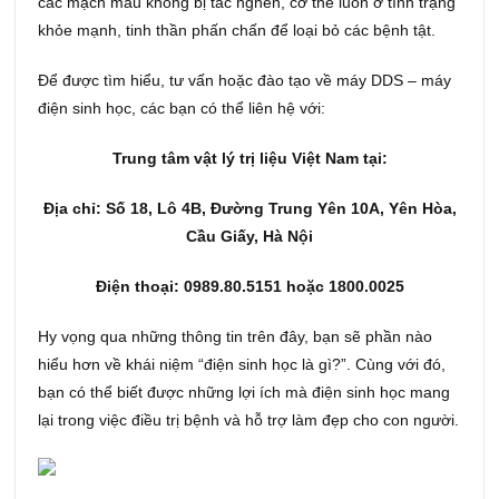
các mạch máu không bị tắc nghẽn, cơ thể luôn ở tình trạng
khỏe mạnh, tinh thần phấn chấn để loại bỏ các bệnh tật.
Để được tìm hiểu, tư vấn hoặc đào tạo về máy DDS – máy
điện sinh học, các bạn có thể liên hệ với:
Trung tâm vật lý trị liệu Việt Nam tại:
Địa chỉ: Số 18, Lô 4B, Đường Trung Yên 10A, Yên Hòa,
Cầu Giấy, Hà Nội
Điện thoại: 0989.80.5151 hoặc 1800.0025
Hy vọng qua những thông tin trên đây, bạn sẽ phần nào
hiểu hơn về khái niệm “điện sinh học là gì?”. Cùng với đó,
bạn có thể biết được những lợi ích mà điện sinh học mang
lại trong việc điều trị bệnh và hỗ trợ làm đẹp cho con người.