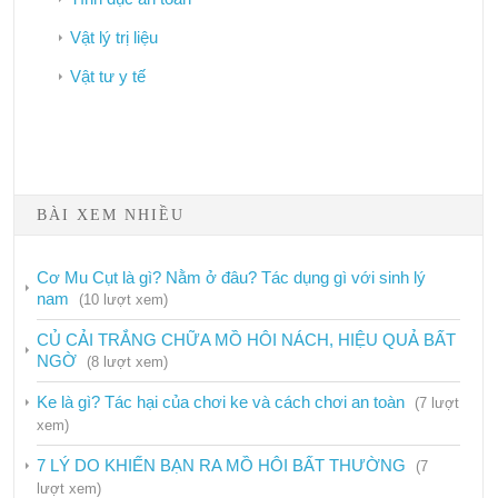
Vật lý trị liệu
Vật tư y tế
Bảo hiểm y tế
BÀI XEM NHIỀU
Công tác dân số
Phòng chống HIV/AIDS
Cơ Mu Cụt là gì? Nằm ở đâu? Tác dụng gì với sinh lý
nam
(10 lượt xem)
Dịch vụ
CỦ CẢI TRẮNG CHỮA MỒ HÔI NÁCH, HIỆU QUẢ BẤT
Hướng dẫn
NGỜ
(8 lượt xem)
Phòng chống ma túy
Ke là gì? Tác hại của chơi ke và cách chơi an toàn
(7 lượt
Phòng chống mại dâm
xem)
Tiêm truyền an toàn
7 LÝ DO KHIẾN BẠN RA MỒ HÔI BẤT THƯỜNG
(7
lượt xem)