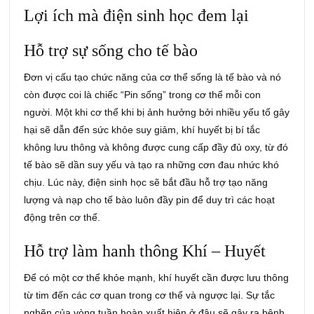
Lợi ích mà điện sinh học đem lại
Hỗ trợ sự sống cho tế bào
Đơn vị cấu tạo chức năng của cơ thể sống là tế bào và nó
còn được coi là chiếc “Pin sống” trong cơ thể mỗi con
người. Một khi cơ thể khi bị ảnh hưởng bởi nhiều yếu tố gây
hại sẽ dẫn đến sức khỏe suy giảm, khí huyết bị bí tắc
không lưu thông và không được cung cấp đầy đủ oxy, từ đó
tế bào sẽ dần suy yếu và tạo ra những cơn đau nhức khó
chịu. Lúc này, điện sinh học sẽ bắt đầu hỗ trợ tạo năng
lượng và nạp cho tế bào luôn đầy pin để duy trì các hoạt
động trên cơ thể.
Hỗ trợ làm hanh thông Khí – Huyết
Để có một cơ thể khỏe mạnh, khí huyết cần được lưu thông
từ tim đến các cơ quan trong cơ thể và ngược lại. Sự tắc
nghẽn của vòng tuần hoàn xuất hiện ở đâu sẽ gây ra bệnh