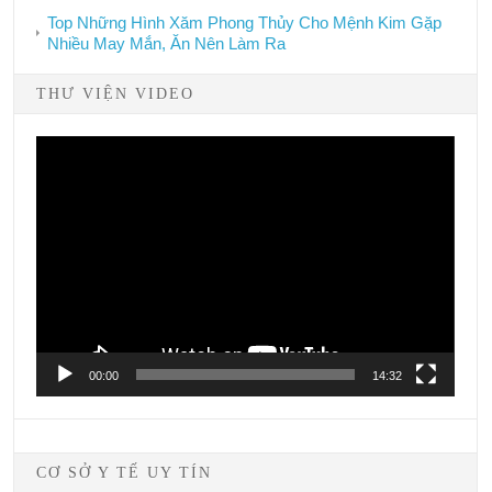
Top Những Hình Xăm Phong Thủy Cho Mệnh Kim Gặp
Nhiều May Mắn, Ăn Nên Làm Ra
THƯ VIỆN VIDEO
Video
Player
00:00
14:32
CƠ SỞ Y TẾ UY TÍN