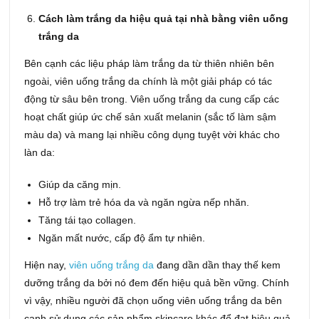
Cách làm trắng da hiệu quả tại nhà bằng viên uống
trắng da
Bên cạnh các liệu pháp làm trắng da từ thiên nhiên bên
ngoài, viên uống trắng da chính là một giải pháp có tác
động từ sâu bên trong. Viên uống trắng da cung cấp các
hoạt chất giúp ức chế sản xuất melanin (sắc tố làm sậm
màu da) và mang lại nhiều công dụng tuyệt vời khác cho
làn da:
Giúp da căng mịn.
Hỗ trợ làm trẻ hóa da và ngăn ngừa nếp nhăn.
Tăng tái tạo collagen.
Ngăn mất nước, cấp độ ẩm tự nhiên.
Hiện nay,
viên uống trắng da
đang dần dần thay thế kem
dưỡng trắng da bởi nó đem đến hiệu quả bền vững. Chính
vì vậy, nhiều người đã chọn uống viên uống trắng da bên
cạnh sử dụng các sản phẩm skincare khác để đạt hiệu quả