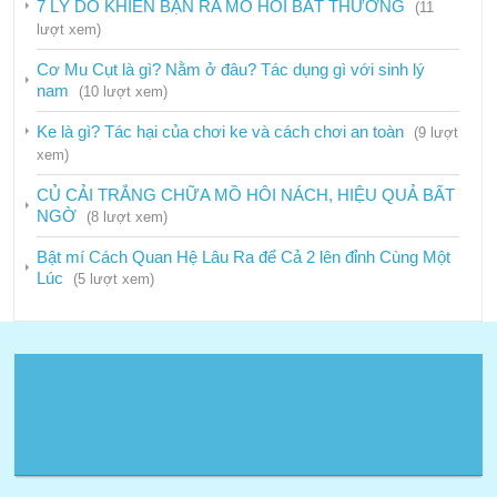
7 LÝ DO KHIẾN BẠN RA MỒ HÔI BẤT THƯỜNG
(11
lượt xem)
Dịch vụ
Cơ Mu Cụt là gì? Nằm ở đâu? Tác dụng gì với sinh lý
Hướng dẫn
nam
(10 lượt xem)
Phòng chống ma túy
Ke là gì? Tác hại của chơi ke và cách chơi an toàn
(9 lượt
Phòng chống mại dâm
xem)
Tiêm truyền an toàn
CỦ CẢI TRẮNG CHỮA MỒ HÔI NÁCH, HIỆU QUẢ BẤT
NGỜ
(8 lượt xem)
Tin nội bộ
Bật mí Cách Quan Hệ Lâu Ra để Cả 2 lên đỉnh Cùng Một
Tin tức – Sự kiện
Lúc
(5 lượt xem)
Sở y tế
Trung tâm phòng chống HIV/AIDS