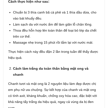
Cách thực hiện như sau:
Chuẩn bị 3 thìa canh bã cà phê và 1 thìa dầu dừa, cho
vào bát khuấy đều.
Làm sạch da với nước ấm để làm giãn lỗ chân lông.
Thoa đều hỗn hợp lên toàn thân để loại bỏ lớp da chết
trên cơ thể.
Massage nhẹ trong 15 phút rồi tắm lại với nước mát.
Thực hiện cách này đều đặn 2 lần trong tuần để thấy được
hiệu quả.
Cách làm trắng da toàn thân bằng mật ong và
chanh
Chanh tươi và mật ong là 2 nguyên liệu làm đẹp được chị
em phụ nữ ưa chuộng. Sự kết hợp của chanh và mật ong
có tính axit, kháng khuẩn, chống oxy hóa cao, đặc biệt với
khả năng tẩy trắng da hiệu quả, ngay cả vùng da bị đen
sạm.