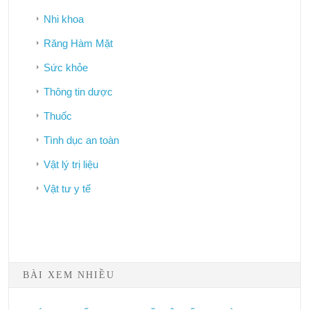
Nhi khoa
Răng Hàm Mặt
Sức khỏe
Thông tin dược
Thuốc
Tình dục an toàn
Vật lý trị liệu
Vật tư y tế
Bảo hiểm y tế
BÀI XEM NHIỀU
Công tác dân số
Phòng chống HIV/AIDS