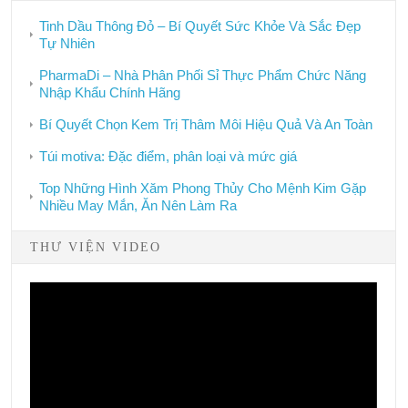
Tinh Dầu Thông Đỏ – Bí Quyết Sức Khỏe Và Sắc Đẹp
Tự Nhiên
PharmaDi – Nhà Phân Phối Sỉ Thực Phẩm Chức Năng
Nhập Khẩu Chính Hãng
Bí Quyết Chọn Kem Trị Thâm Môi Hiệu Quả Và An Toàn
Túi motiva: Đặc điểm, phân loại và mức giá
Top Những Hình Xăm Phong Thủy Cho Mệnh Kim Gặp
Nhiều May Mắn, Ăn Nên Làm Ra
THƯ VIỆN VIDEO
Video
Player