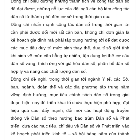
Đồng chí biểu dương những thành tích về công tác dân số
đã đạt được, những nỗ lực của đội ngũ cán bộ làm công tác
dân số từ thành phố đến cơ sở trong thời gian qua.
Đồng chí nhấn mạnh công tác dân số trong thời gian tới
cần phải được đổi mới rất căn bản, không chỉ đơn giản là
kế hoạch gia đình mà phải tập trung hướng tới để đạt được
các mục tiêu duy trì mức sinh thay thế, đưa tỉ số giới tính
khi sinh về mức cân bằng tự nhiên, tận dụng lợi thế cơ cấu
dân số vàng, thích ứng với già hóa dân số, phân bổ dân số
hợp lý và nâng cao chất lượng dân số.
Đồng chí đề nghị, trong thời gian tới ngành Y tế, các Sở,
ban, ngành, đoàn thể và các địa phương tập trung nắm
vững định hướng, mục tiêu chính sách dân số trong giai
đoạn hiện nay để triển khai tổ chức thực hiện phù hợp, đạt
hiệu quả cao; đẩy mạnh, đổi mới các hoạt động truyền
thông về Dân số theo hướng bao trùm Dân số và Phát
triển; đưa các mục tiêu, chỉ tiêu về Dân số và Phát triển vào
kế hoạch phát triển kinh tế – xã hội hàng năm của thành