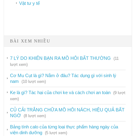
Vật tư y tế
Bảo hiểm y tế
BÀI XEM NHIỀU
Công tác dân số
Phòng chống HIV/AIDS
7 LÝ DO KHIẾN BẠN RA MỒ HÔI BẤT THƯỜNG
(11
lượt xem)
Dịch vụ
Cơ Mu Cụt là gì? Nằm ở đâu? Tác dụng gì với sinh lý
Hướng dẫn
nam
(10 lượt xem)
Phòng chống ma túy
Ke là gì? Tác hại của chơi ke và cách chơi an toàn
(9 lượt
Phòng chống mại dâm
xem)
Tiêm truyền an toàn
CỦ CẢI TRẮNG CHỮA MỒ HÔI NÁCH, HIỆU QUẢ BẤT
NGỜ
(8 lượt xem)
Tin nội bộ
Bảng tính calo của từng loại thực phẩm hàng ngày của
Tin tức – Sự kiện
viện dinh dưỡng
(5 lượt xem)