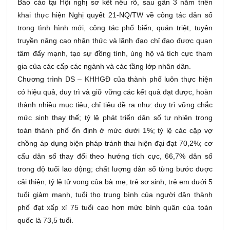
Báo cáo tại Hội nghị sơ kết nêu rõ, sau gần 3 năm triển
khai thực hiện Nghị quyết 21-NQ/TW về công tác dân số
trong tình hình mới, công tác phổ biến, quán triệt, tuyên
truyền nâng cao nhận thức và lãnh đạo chỉ đạo được quan
tâm đẩy mạnh, tạo sự đồng tình, ủng hộ và tích cực tham
gia của các cấp các ngành và các tầng lớp nhân dân.
Chương trình DS – KHHGĐ của thành phố luôn thực hiện
có hiệu quả, duy trì và giữ vững các kết quả đạt được, hoàn
thành nhiều mục tiêu, chỉ tiêu đề ra như: duy trì vững chắc
mức sinh thay thế; tỷ lệ phát triển dân số tự nhiên trong
toàn thành phố ổn định ở mức dưới 1%; tỷ lệ các cặp vợ
chồng áp dụng biện pháp tránh thai hiện đại đạt 70,2%; cơ
cấu dân số thay đổi theo hướng tích cực, 66,7% dân số
trong độ tuổi lao động; chất lượng dân số từng bước được
cải thiện, tỷ lệ tử vong của bà mẹ, trẻ sơ sinh, trẻ em dưới 5
tuổi giảm mạnh, tuổi thọ trung bình của người dân thành
phố đạt xấp xỉ 75 tuổi cao hơn mức bình quân của toàn
quốc là 73,5 tuổi.