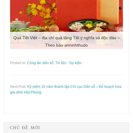
Quà Tết Việt – địa chỉ quà tặng Tết ý nghĩa và độc đáo –
Tài liệu truyền thông phòng lây truyền HIV từ Mẹ sang
Tình hình điều trị ARV phác đồ bậc 2 tại Phòng khám
ngoại trú của thành phố Hải Phòng năm 2016
Theo báo anninhthudo
Con
Posted in:
Công tác dân số
,
Tin tức - Sự kiện
Next Post:
Kỷ niệm 10 năm thành lập Chi cục Dân số – Kế hoạch hóa
gia đình Hải Phòng
CHỦ ĐỀ MỚI